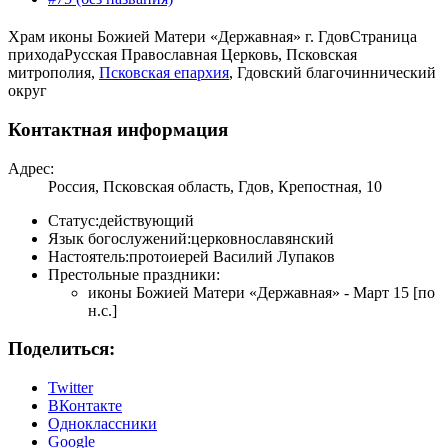
Храм иконы Божией Матери «Державная» г. Гдов
Страница
прихода
Русская Православная Церковь, Псковская
митрополия,
Псковская епархия
, Гдовский благочиннический
округ
Контактная информация
Адрес:
Россия, Псковская область, Гдов, Крепостная, 10
Статус:
действующий
Язык богослужений:
церковнославянский
Настоятель:
протоиерей Василий Лупаков
Престольные праздники:
иконы Божией Матери «Державная» - Март 15 [по
н.с.]
Поделиться:
Twitter
ВКонтакте
Одноклассники
Google